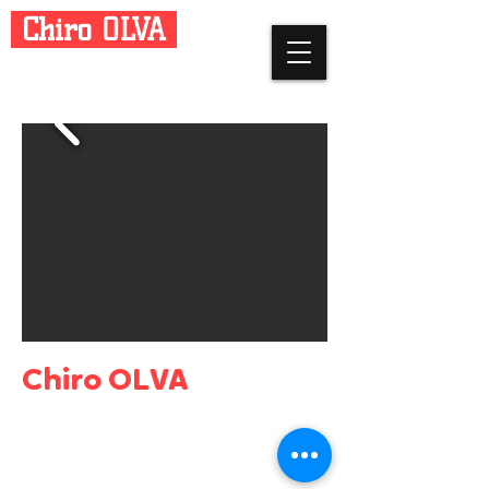
Chiro OLVA
HASSELT
Chiro OLVA
Leven op het ritme van de wind
en van de zon